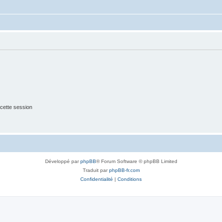
cette session
Développé par
phpBB
® Forum Software © phpBB Limited
Traduit par
phpBB-fr.com
Confidentialité
|
Conditions