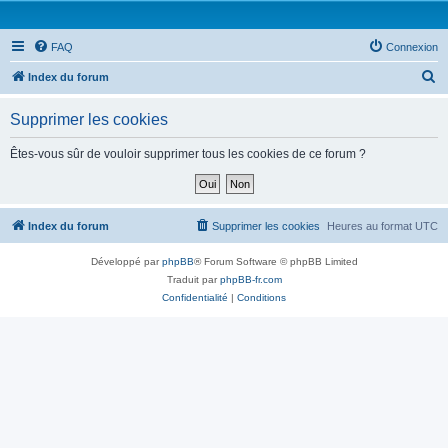
FAQ
Connexion
R
Index du forum
e
Supprimer les cookies
c
h
Êtes-vous sûr de vouloir supprimer tous les cookies de ce forum ?
e
r
c
Index du forum
Supprimer les cookies
Heures au format
UTC
h
Développé par
phpBB
® Forum Software © phpBB Limited
e
Traduit par
phpBB-fr.com
r
Confidentialité
|
Conditions