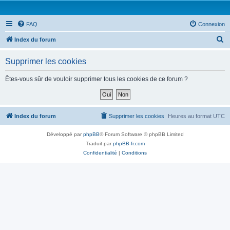
FAQ
Connexion
R
Index du forum
e
Supprimer les cookies
c
h
Êtes-vous sûr de vouloir supprimer tous les cookies de ce forum ?
e
r
c
Index du forum
Supprimer les cookies
Heures au format
UTC
h
Développé par
phpBB
® Forum Software © phpBB Limited
e
Traduit par
phpBB-fr.com
r
Confidentialité
|
Conditions