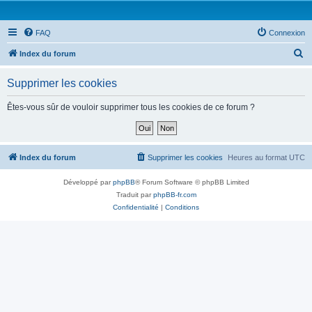
FAQ
Connexion
R
Index du forum
e
Supprimer les cookies
c
h
Êtes-vous sûr de vouloir supprimer tous les cookies de ce forum ?
e
r
c
Index du forum
Supprimer les cookies
Heures au format
UTC
h
Développé par
phpBB
® Forum Software © phpBB Limited
e
Traduit par
phpBB-fr.com
r
Confidentialité
|
Conditions