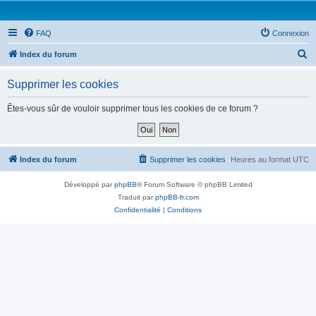
FAQ
Connexion
R
Index du forum
e
Supprimer les cookies
c
h
Êtes-vous sûr de vouloir supprimer tous les cookies de ce forum ?
e
r
c
Index du forum
Supprimer les cookies
Heures au format
UTC
h
Développé par
phpBB
® Forum Software © phpBB Limited
e
Traduit par
phpBB-fr.com
r
Confidentialité
|
Conditions