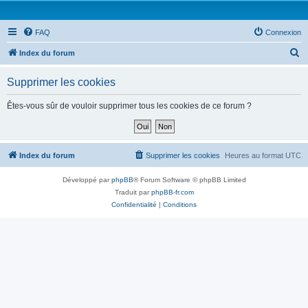
FAQ
Connexion
R
Index du forum
e
Supprimer les cookies
c
h
Êtes-vous sûr de vouloir supprimer tous les cookies de ce forum ?
e
r
c
Index du forum
Supprimer les cookies
Heures au format
UTC
h
Développé par
phpBB
® Forum Software © phpBB Limited
e
Traduit par
phpBB-fr.com
r
Confidentialité
|
Conditions