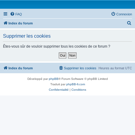
FAQ
Connexion
R
Index du forum
e
Supprimer les cookies
c
h
Êtes-vous sûr de vouloir supprimer tous les cookies de ce forum ?
e
r
c
Index du forum
Supprimer les cookies
Heures au format
UTC
h
Développé par
phpBB
® Forum Software © phpBB Limited
e
Traduit par
phpBB-fr.com
r
Confidentialité
|
Conditions