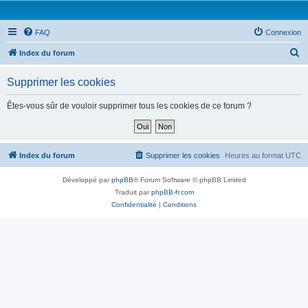
FAQ
Connexion
R
Index du forum
e
Supprimer les cookies
c
h
Êtes-vous sûr de vouloir supprimer tous les cookies de ce forum ?
e
r
c
Index du forum
Supprimer les cookies
Heures au format
UTC
h
Développé par
phpBB
® Forum Software © phpBB Limited
e
Traduit par
phpBB-fr.com
r
Confidentialité
|
Conditions