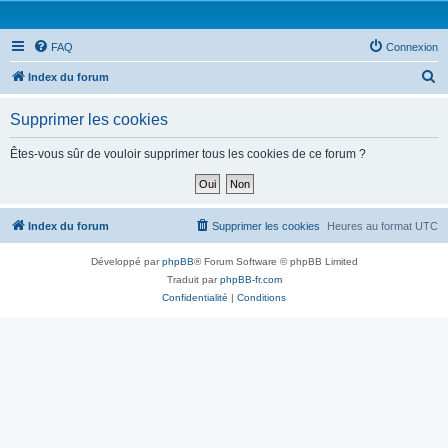
FAQ
Connexion
R
Index du forum
e
Supprimer les cookies
c
h
Êtes-vous sûr de vouloir supprimer tous les cookies de ce forum ?
e
r
c
Index du forum
Supprimer les cookies
Heures au format
UTC
h
Développé par
phpBB
® Forum Software © phpBB Limited
e
Traduit par
phpBB-fr.com
r
Confidentialité
|
Conditions