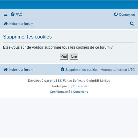
FAQ
Connexion
R
Index du forum
e
Supprimer les cookies
c
h
Êtes-vous sûr de vouloir supprimer tous les cookies de ce forum ?
e
r
c
Index du forum
Supprimer les cookies
Heures au format
UTC
h
Développé par
phpBB
® Forum Software © phpBB Limited
e
Traduit par
phpBB-fr.com
r
Confidentialité
|
Conditions