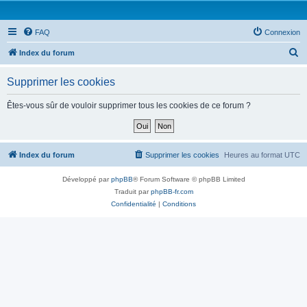
FAQ
Connexion
R
Index du forum
e
Supprimer les cookies
c
h
Êtes-vous sûr de vouloir supprimer tous les cookies de ce forum ?
e
r
c
Index du forum
Supprimer les cookies
Heures au format
UTC
h
Développé par
phpBB
® Forum Software © phpBB Limited
e
Traduit par
phpBB-fr.com
r
Confidentialité
|
Conditions