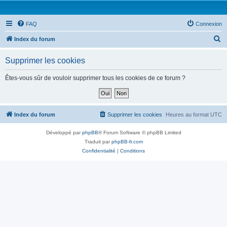
FAQ
Connexion
R
Index du forum
e
Supprimer les cookies
c
h
Êtes-vous sûr de vouloir supprimer tous les cookies de ce forum ?
e
r
c
Index du forum
Supprimer les cookies
Heures au format
UTC
h
Développé par
phpBB
® Forum Software © phpBB Limited
e
Traduit par
phpBB-fr.com
r
Confidentialité
|
Conditions