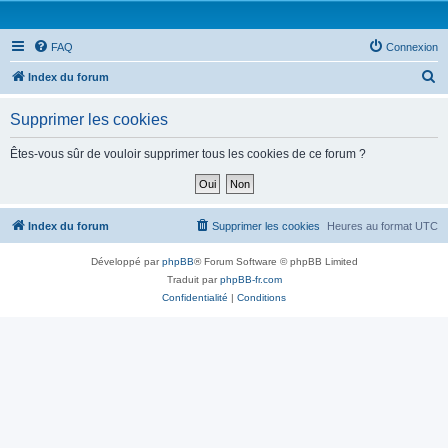
FAQ
Connexion
R
Index du forum
e
Supprimer les cookies
c
h
Êtes-vous sûr de vouloir supprimer tous les cookies de ce forum ?
e
r
c
Index du forum
Supprimer les cookies
Heures au format
UTC
h
Développé par
phpBB
® Forum Software © phpBB Limited
e
Traduit par
phpBB-fr.com
r
Confidentialité
|
Conditions