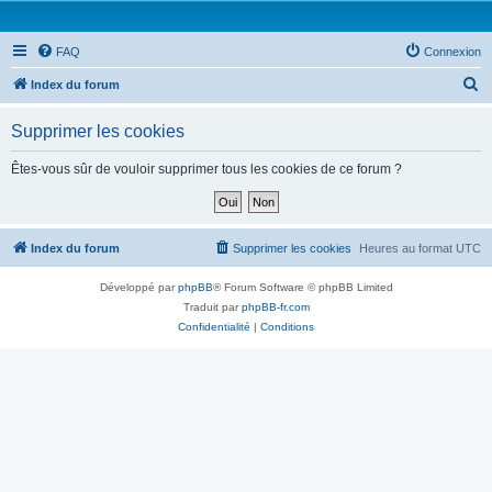
FAQ
Connexion
R
Index du forum
e
Supprimer les cookies
c
h
Êtes-vous sûr de vouloir supprimer tous les cookies de ce forum ?
e
r
c
Index du forum
Supprimer les cookies
Heures au format
UTC
h
Développé par
phpBB
® Forum Software © phpBB Limited
e
Traduit par
phpBB-fr.com
r
Confidentialité
|
Conditions