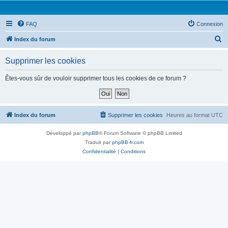
FAQ
Connexion
R
Index du forum
e
Supprimer les cookies
c
h
Êtes-vous sûr de vouloir supprimer tous les cookies de ce forum ?
e
r
c
Index du forum
Supprimer les cookies
Heures au format
UTC
h
Développé par
phpBB
® Forum Software © phpBB Limited
e
Traduit par
phpBB-fr.com
r
Confidentialité
|
Conditions