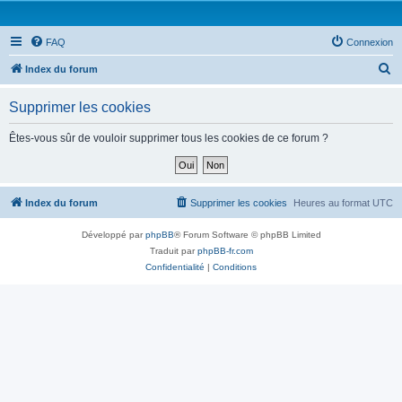
FAQ
Connexion
R
Index du forum
e
Supprimer les cookies
c
h
Êtes-vous sûr de vouloir supprimer tous les cookies de ce forum ?
e
r
c
Index du forum
Supprimer les cookies
Heures au format
UTC
h
Développé par
phpBB
® Forum Software © phpBB Limited
e
Traduit par
phpBB-fr.com
r
Confidentialité
|
Conditions