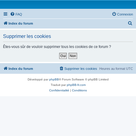
FAQ
Connexion
R
Index du forum
e
Supprimer les cookies
c
h
Êtes-vous sûr de vouloir supprimer tous les cookies de ce forum ?
e
r
c
Index du forum
Supprimer les cookies
Heures au format
UTC
h
Développé par
phpBB
® Forum Software © phpBB Limited
e
Traduit par
phpBB-fr.com
r
Confidentialité
|
Conditions