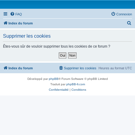
FAQ
Connexion
R
Index du forum
e
Supprimer les cookies
c
h
Êtes-vous sûr de vouloir supprimer tous les cookies de ce forum ?
e
r
c
Index du forum
Supprimer les cookies
Heures au format
UTC
h
Développé par
phpBB
® Forum Software © phpBB Limited
e
Traduit par
phpBB-fr.com
r
Confidentialité
|
Conditions