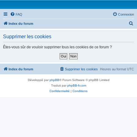
FAQ
Connexion
R
Index du forum
e
Supprimer les cookies
c
h
Êtes-vous sûr de vouloir supprimer tous les cookies de ce forum ?
e
r
c
Index du forum
Supprimer les cookies
Heures au format
UTC
h
Développé par
phpBB
® Forum Software © phpBB Limited
e
Traduit par
phpBB-fr.com
r
Confidentialité
|
Conditions