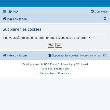
FAQ
Connexion
R
Index du forum
e
Supprimer les cookies
c
h
Êtes-vous sûr de vouloir supprimer tous les cookies de ce forum ?
e
r
c
Index du forum
Supprimer les cookies
Heures au format
UTC
h
Développé par
phpBB
® Forum Software © phpBB Limited
e
Traduit par
phpBB-fr.com
r
Confidentialité
|
Conditions