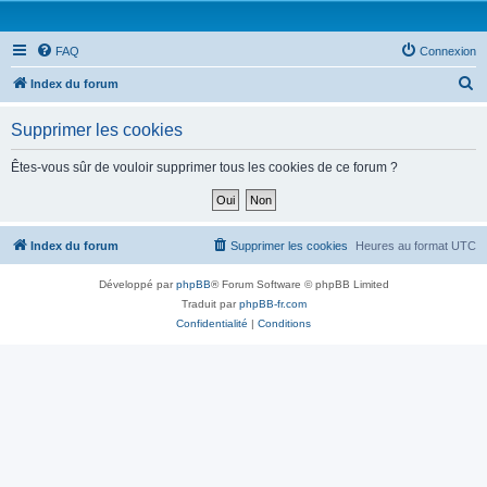
FAQ
Connexion
R
Index du forum
e
Supprimer les cookies
c
h
Êtes-vous sûr de vouloir supprimer tous les cookies de ce forum ?
e
r
c
Index du forum
Supprimer les cookies
Heures au format
UTC
h
Développé par
phpBB
® Forum Software © phpBB Limited
e
Traduit par
phpBB-fr.com
r
Confidentialité
|
Conditions