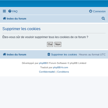
FAQ
Connexion
R
Index du forum
e
Supprimer les cookies
c
h
Êtes-vous sûr de vouloir supprimer tous les cookies de ce forum ?
e
r
c
Index du forum
Supprimer les cookies
Heures au format
UTC
h
Développé par
phpBB
® Forum Software © phpBB Limited
e
Traduit par
phpBB-fr.com
r
Confidentialité
|
Conditions