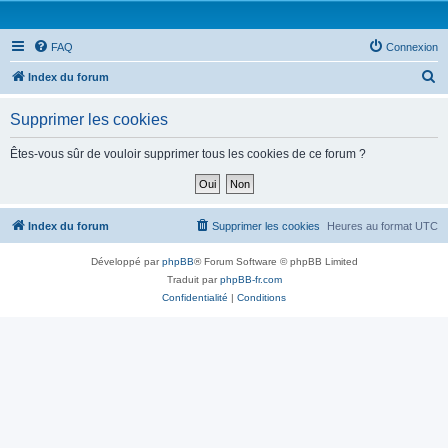
FAQ
Connexion
R
Index du forum
e
Supprimer les cookies
c
h
Êtes-vous sûr de vouloir supprimer tous les cookies de ce forum ?
e
r
c
Index du forum
Supprimer les cookies
Heures au format
UTC
h
Développé par
phpBB
® Forum Software © phpBB Limited
e
Traduit par
phpBB-fr.com
r
Confidentialité
|
Conditions