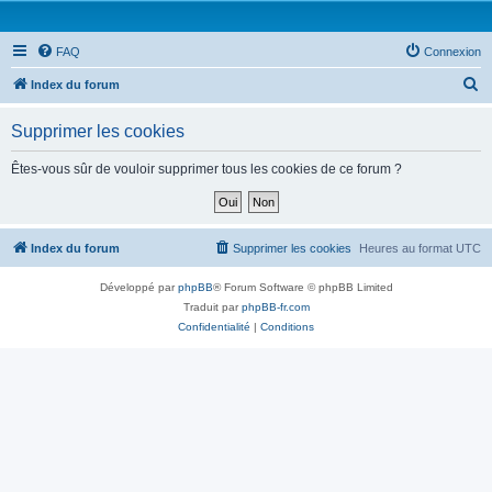
FAQ
Connexion
R
Index du forum
e
Supprimer les cookies
c
h
Êtes-vous sûr de vouloir supprimer tous les cookies de ce forum ?
e
r
c
Index du forum
Supprimer les cookies
Heures au format
UTC
h
Développé par
phpBB
® Forum Software © phpBB Limited
e
Traduit par
phpBB-fr.com
r
Confidentialité
|
Conditions