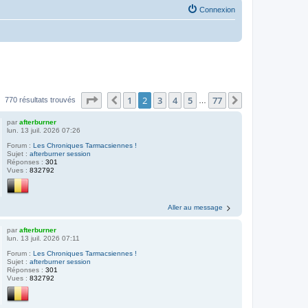
Connexion
Page
2
sur
77
1
2
3
4
5
77
Précédente
Suivante
770 résultats trouvés
…
par
afterburner
lun. 13 juil. 2026 07:26
Forum :
Les Chroniques Tarmacsiennes !
Sujet :
afterburner session
Réponses :
301
Vues :
832792
Aller au message
par
afterburner
lun. 13 juil. 2026 07:11
Forum :
Les Chroniques Tarmacsiennes !
Sujet :
afterburner session
Réponses :
301
Vues :
832792