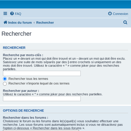
FAQ
Connexion
R
Index du forum
Rechercher
e
Rechercher
c
h
RECHERCHER
e
Recherche par mots-clés :
r
Placez un
+
devant un mot qui doit être trouvé et un
-
devant un mot qui doit être exclu.
Saisissez une suite de mots séparés par des
|
entre crochets si uniquement un des
c
mots doit être trouvé. Utilisez le caractère « * » comme joker pour des recherches
partielles.
h
e
Rechercher tous les termes
Rechercher n’importe lequel de ces termes
r
Rechercher par auteur :
Utilisez le caractère « * » comme joker pour des recherches partielles.
OPTIONS DE RECHERCHE
Rechercher dans les forums :
Choisissez le forum ou les forums dans le(s)quel(s) vous souhaitez effectuer une
recherche. Les sous-forums sont automatiquement inclus si vous ne désactivez pas
l’option ci-dessous « Rechercher dans les sous-forums ».