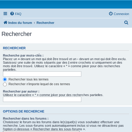
FAQ
Connexion
R
Index du forum
Rechercher
e
Rechercher
c
h
RECHERCHER
e
Recherche par mots-clés :
r
Placez un
+
devant un mot qui doit être trouvé et un
-
devant un mot qui doit être exclu.
Saisissez une suite de mots séparés par des
|
entre crochets si uniquement un des
c
mots doit être trouvé. Utilisez le caractère « * » comme joker pour des recherches
partielles.
h
e
Rechercher tous les termes
Rechercher n’importe lequel de ces termes
r
Rechercher par auteur :
Utilisez le caractère « * » comme joker pour des recherches partielles.
OPTIONS DE RECHERCHE
Rechercher dans les forums :
Choisissez le forum ou les forums dans le(s)quel(s) vous souhaitez effectuer une
recherche. Les sous-forums sont automatiquement inclus si vous ne désactivez pas
l’option ci-dessous « Rechercher dans les sous-forums ».