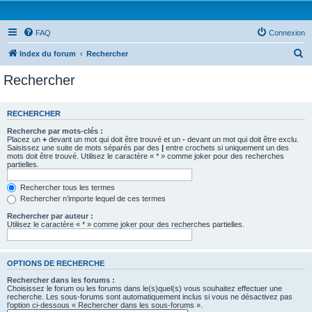
FAQ
Connexion
R
Index du forum
Rechercher
e
Rechercher
c
h
RECHERCHER
e
Recherche par mots-clés :
r
Placez un
+
devant un mot qui doit être trouvé et un
-
devant un mot qui doit être exclu.
Saisissez une suite de mots séparés par des
|
entre crochets si uniquement un des
c
mots doit être trouvé. Utilisez le caractère « * » comme joker pour des recherches
partielles.
h
e
Rechercher tous les termes
Rechercher n’importe lequel de ces termes
r
Rechercher par auteur :
Utilisez le caractère « * » comme joker pour des recherches partielles.
OPTIONS DE RECHERCHE
Rechercher dans les forums :
Choisissez le forum ou les forums dans le(s)quel(s) vous souhaitez effectuer une
recherche. Les sous-forums sont automatiquement inclus si vous ne désactivez pas
l’option ci-dessous « Rechercher dans les sous-forums ».