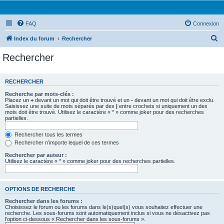
FAQ
Connexion
R
Index du forum
Rechercher
e
Rechercher
c
h
RECHERCHER
e
Recherche par mots-clés :
r
Placez un
+
devant un mot qui doit être trouvé et un
-
devant un mot qui doit être exclu.
Saisissez une suite de mots séparés par des
|
entre crochets si uniquement un des
c
mots doit être trouvé. Utilisez le caractère « * » comme joker pour des recherches
partielles.
h
e
Rechercher tous les termes
Rechercher n’importe lequel de ces termes
r
Rechercher par auteur :
Utilisez le caractère « * » comme joker pour des recherches partielles.
OPTIONS DE RECHERCHE
Rechercher dans les forums :
Choisissez le forum ou les forums dans le(s)quel(s) vous souhaitez effectuer une
recherche. Les sous-forums sont automatiquement inclus si vous ne désactivez pas
l’option ci-dessous « Rechercher dans les sous-forums ».