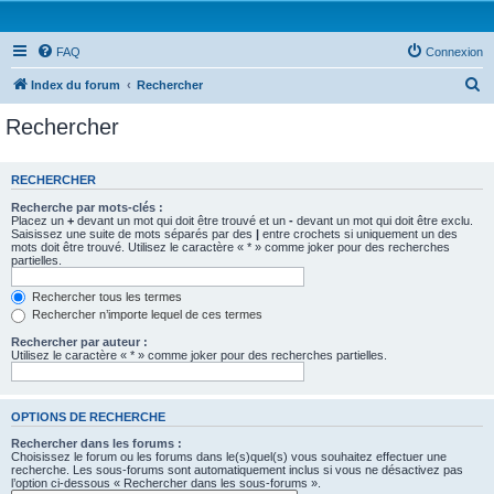
FAQ
Connexion
R
Index du forum
Rechercher
e
Rechercher
c
h
RECHERCHER
e
Recherche par mots-clés :
r
Placez un
+
devant un mot qui doit être trouvé et un
-
devant un mot qui doit être exclu.
Saisissez une suite de mots séparés par des
|
entre crochets si uniquement un des
c
mots doit être trouvé. Utilisez le caractère « * » comme joker pour des recherches
partielles.
h
e
Rechercher tous les termes
Rechercher n’importe lequel de ces termes
r
Rechercher par auteur :
Utilisez le caractère « * » comme joker pour des recherches partielles.
OPTIONS DE RECHERCHE
Rechercher dans les forums :
Choisissez le forum ou les forums dans le(s)quel(s) vous souhaitez effectuer une
recherche. Les sous-forums sont automatiquement inclus si vous ne désactivez pas
l’option ci-dessous « Rechercher dans les sous-forums ».