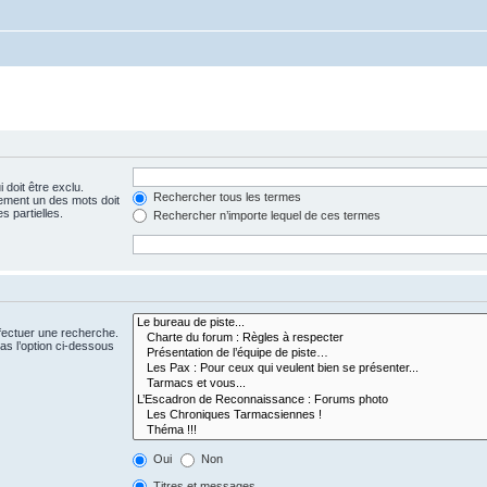
 doit être exclu.
Rechercher tous les termes
ement un des mots doit
s partielles.
Rechercher n’importe lequel de ces termes
fectuer une recherche.
s l’option ci-dessous
Oui
Non
Titres et messages