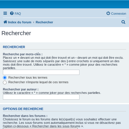
FAQ
Connexion
R
Index du forum
Rechercher
e
Rechercher
c
h
RECHERCHER
e
Recherche par mots-clés :
r
Placez un
+
devant un mot qui doit être trouvé et un
-
devant un mot qui doit être exclu.
Saisissez une suite de mots séparés par des
|
entre crochets si uniquement un des
c
mots doit être trouvé. Utilisez le caractère « * » comme joker pour des recherches
partielles.
h
e
Rechercher tous les termes
Rechercher n’importe lequel de ces termes
r
Rechercher par auteur :
Utilisez le caractère « * » comme joker pour des recherches partielles.
OPTIONS DE RECHERCHE
Rechercher dans les forums :
Choisissez le forum ou les forums dans le(s)quel(s) vous souhaitez effectuer une
recherche. Les sous-forums sont automatiquement inclus si vous ne désactivez pas
l’option ci-dessous « Rechercher dans les sous-forums ».