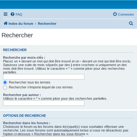
FAQ
Connexion
R
Index du forum
Rechercher
e
Rechercher
c
h
RECHERCHER
e
Recherche par mots-clés :
r
Placez un
+
devant un mot qui doit être trouvé et un
-
devant un mot qui doit être exclu.
Saisissez une suite de mots séparés par des
|
entre crochets si uniquement un des
c
mots doit être trouvé. Utilisez le caractère « * » comme joker pour des recherches
partielles.
h
e
Rechercher tous les termes
Rechercher n’importe lequel de ces termes
r
Rechercher par auteur :
Utilisez le caractère « * » comme joker pour des recherches partielles.
OPTIONS DE RECHERCHE
Rechercher dans les forums :
Choisissez le forum ou les forums dans le(s)quel(s) vous souhaitez effectuer une
recherche. Les sous-forums sont automatiquement inclus si vous ne désactivez pas
l’option ci-dessous « Rechercher dans les sous-forums ».