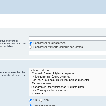
 doit être exclu.
Rechercher tous les termes
ement un des mots doit
s partielles.
Rechercher n’importe lequel de ces termes
fectuer une recherche.
s l’option ci-dessous
Oui
Non
Titres et messages