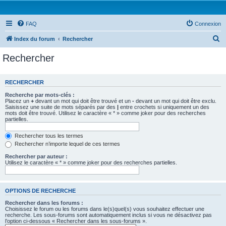
FAQ
Connexion
R
Index du forum
Rechercher
e
Rechercher
c
h
RECHERCHER
e
Recherche par mots-clés :
r
Placez un
+
devant un mot qui doit être trouvé et un
-
devant un mot qui doit être exclu.
Saisissez une suite de mots séparés par des
|
entre crochets si uniquement un des
c
mots doit être trouvé. Utilisez le caractère « * » comme joker pour des recherches
partielles.
h
e
Rechercher tous les termes
Rechercher n’importe lequel de ces termes
r
Rechercher par auteur :
Utilisez le caractère « * » comme joker pour des recherches partielles.
OPTIONS DE RECHERCHE
Rechercher dans les forums :
Choisissez le forum ou les forums dans le(s)quel(s) vous souhaitez effectuer une
recherche. Les sous-forums sont automatiquement inclus si vous ne désactivez pas
l’option ci-dessous « Rechercher dans les sous-forums ».