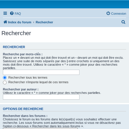
FAQ
Connexion
R
Index du forum
Rechercher
e
Rechercher
c
h
RECHERCHER
e
Recherche par mots-clés :
r
Placez un
+
devant un mot qui doit être trouvé et un
-
devant un mot qui doit être exclu.
Saisissez une suite de mots séparés par des
|
entre crochets si uniquement un des
c
mots doit être trouvé. Utilisez le caractère « * » comme joker pour des recherches
partielles.
h
e
Rechercher tous les termes
Rechercher n’importe lequel de ces termes
r
Rechercher par auteur :
Utilisez le caractère « * » comme joker pour des recherches partielles.
OPTIONS DE RECHERCHE
Rechercher dans les forums :
Choisissez le forum ou les forums dans le(s)quel(s) vous souhaitez effectuer une
recherche. Les sous-forums sont automatiquement inclus si vous ne désactivez pas
l’option ci-dessous « Rechercher dans les sous-forums ».