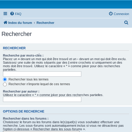
FAQ
Connexion
R
Index du forum
Rechercher
e
Rechercher
c
h
RECHERCHER
e
Recherche par mots-clés :
r
Placez un
+
devant un mot qui doit être trouvé et un
-
devant un mot qui doit être exclu.
Saisissez une suite de mots séparés par des
|
entre crochets si uniquement un des
c
mots doit être trouvé. Utilisez le caractère « * » comme joker pour des recherches
partielles.
h
e
Rechercher tous les termes
Rechercher n’importe lequel de ces termes
r
Rechercher par auteur :
Utilisez le caractère « * » comme joker pour des recherches partielles.
OPTIONS DE RECHERCHE
Rechercher dans les forums :
Choisissez le forum ou les forums dans le(s)quel(s) vous souhaitez effectuer une
recherche. Les sous-forums sont automatiquement inclus si vous ne désactivez pas
l’option ci-dessous « Rechercher dans les sous-forums ».