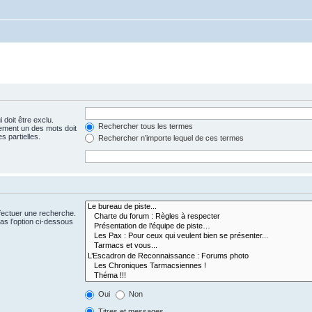
 doit être exclu.
Rechercher tous les termes
ement un des mots doit
s partielles.
Rechercher n’importe lequel de ces termes
fectuer une recherche.
s l’option ci-dessous
Oui
Non
Titres et messages