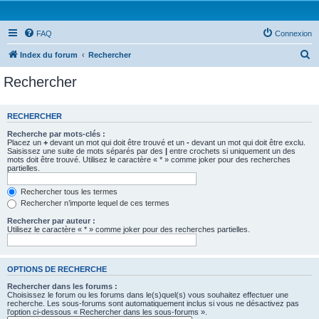
FAQ
Connexion
R
Index du forum
Rechercher
e
Rechercher
c
h
RECHERCHER
e
Recherche par mots-clés :
r
Placez un
+
devant un mot qui doit être trouvé et un
-
devant un mot qui doit être exclu.
Saisissez une suite de mots séparés par des
|
entre crochets si uniquement un des
c
mots doit être trouvé. Utilisez le caractère « * » comme joker pour des recherches
partielles.
h
e
Rechercher tous les termes
Rechercher n’importe lequel de ces termes
r
Rechercher par auteur :
Utilisez le caractère « * » comme joker pour des recherches partielles.
OPTIONS DE RECHERCHE
Rechercher dans les forums :
Choisissez le forum ou les forums dans le(s)quel(s) vous souhaitez effectuer une
recherche. Les sous-forums sont automatiquement inclus si vous ne désactivez pas
l’option ci-dessous « Rechercher dans les sous-forums ».