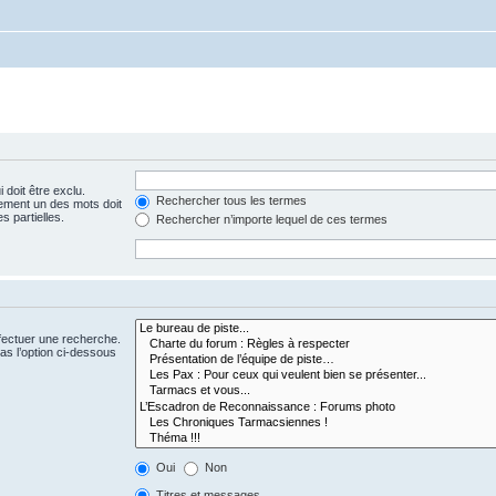
 doit être exclu.
Rechercher tous les termes
ement un des mots doit
s partielles.
Rechercher n’importe lequel de ces termes
fectuer une recherche.
s l’option ci-dessous
Oui
Non
Titres et messages