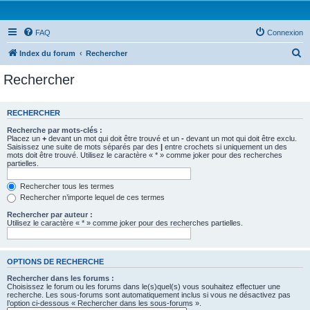
FAQ
Connexion
R
Index du forum
Rechercher
e
Rechercher
c
h
RECHERCHER
e
Recherche par mots-clés :
r
Placez un
+
devant un mot qui doit être trouvé et un
-
devant un mot qui doit être exclu.
Saisissez une suite de mots séparés par des
|
entre crochets si uniquement un des
c
mots doit être trouvé. Utilisez le caractère « * » comme joker pour des recherches
partielles.
h
e
Rechercher tous les termes
Rechercher n’importe lequel de ces termes
r
Rechercher par auteur :
Utilisez le caractère « * » comme joker pour des recherches partielles.
OPTIONS DE RECHERCHE
Rechercher dans les forums :
Choisissez le forum ou les forums dans le(s)quel(s) vous souhaitez effectuer une
recherche. Les sous-forums sont automatiquement inclus si vous ne désactivez pas
l’option ci-dessous « Rechercher dans les sous-forums ».