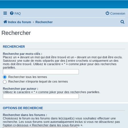
FAQ
Connexion
R
Index du forum
Rechercher
e
Rechercher
c
h
RECHERCHER
e
Recherche par mots-clés :
r
Placez un
+
devant un mot qui doit être trouvé et un
-
devant un mot qui doit être exclu.
Saisissez une suite de mots séparés par des
|
entre crochets si uniquement un des
c
mots doit être trouvé. Utilisez le caractère « * » comme joker pour des recherches
partielles.
h
e
Rechercher tous les termes
Rechercher n’importe lequel de ces termes
r
Rechercher par auteur :
Utilisez le caractère « * » comme joker pour des recherches partielles.
OPTIONS DE RECHERCHE
Rechercher dans les forums :
Choisissez le forum ou les forums dans le(s)quel(s) vous souhaitez effectuer une
recherche. Les sous-forums sont automatiquement inclus si vous ne désactivez pas
l’option ci-dessous « Rechercher dans les sous-forums ».