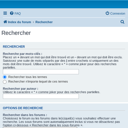
FAQ
Connexion
R
Index du forum
Rechercher
e
Rechercher
c
h
RECHERCHER
e
Recherche par mots-clés :
r
Placez un
+
devant un mot qui doit être trouvé et un
-
devant un mot qui doit être exclu.
Saisissez une suite de mots séparés par des
|
entre crochets si uniquement un des
c
mots doit être trouvé. Utilisez le caractère « * » comme joker pour des recherches
partielles.
h
e
Rechercher tous les termes
Rechercher n’importe lequel de ces termes
r
Rechercher par auteur :
Utilisez le caractère « * » comme joker pour des recherches partielles.
OPTIONS DE RECHERCHE
Rechercher dans les forums :
Choisissez le forum ou les forums dans le(s)quel(s) vous souhaitez effectuer une
recherche. Les sous-forums sont automatiquement inclus si vous ne désactivez pas
l’option ci-dessous « Rechercher dans les sous-forums ».