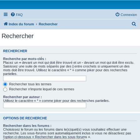
FAQ
Connexion
R
Index du forum
Rechercher
e
Rechercher
c
h
RECHERCHER
e
Recherche par mots-clés :
r
Placez un
+
devant un mot qui doit être trouvé et un
-
devant un mot qui doit être exclu.
Saisissez une suite de mots séparés par des
|
entre crochets si uniquement un des
c
mots doit être trouvé. Utilisez le caractère « * » comme joker pour des recherches
partielles.
h
e
Rechercher tous les termes
Rechercher n’importe lequel de ces termes
r
Rechercher par auteur :
Utilisez le caractère « * » comme joker pour des recherches partielles.
OPTIONS DE RECHERCHE
Rechercher dans les forums :
Choisissez le forum ou les forums dans le(s)quel(s) vous souhaitez effectuer une
recherche. Les sous-forums sont automatiquement inclus si vous ne désactivez pas
l’option ci-dessous « Rechercher dans les sous-forums ».