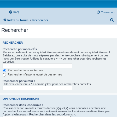
FAQ
Connexion
R
Index du forum
Rechercher
e
Rechercher
c
h
RECHERCHER
e
Recherche par mots-clés :
r
Placez un
+
devant un mot qui doit être trouvé et un
-
devant un mot qui doit être exclu.
Saisissez une suite de mots séparés par des
|
entre crochets si uniquement un des
c
mots doit être trouvé. Utilisez le caractère « * » comme joker pour des recherches
partielles.
h
e
Rechercher tous les termes
Rechercher n’importe lequel de ces termes
r
Rechercher par auteur :
Utilisez le caractère « * » comme joker pour des recherches partielles.
OPTIONS DE RECHERCHE
Rechercher dans les forums :
Choisissez le forum ou les forums dans le(s)quel(s) vous souhaitez effectuer une
recherche. Les sous-forums sont automatiquement inclus si vous ne désactivez pas
l’option ci-dessous « Rechercher dans les sous-forums ».