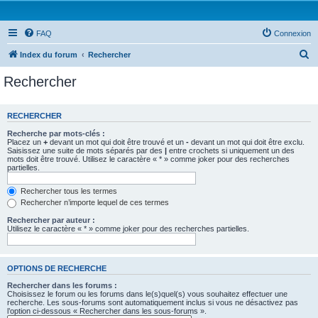
FAQ
Connexion
R
Index du forum
Rechercher
e
Rechercher
c
h
RECHERCHER
e
Recherche par mots-clés :
r
Placez un
+
devant un mot qui doit être trouvé et un
-
devant un mot qui doit être exclu.
Saisissez une suite de mots séparés par des
|
entre crochets si uniquement un des
c
mots doit être trouvé. Utilisez le caractère « * » comme joker pour des recherches
partielles.
h
e
Rechercher tous les termes
Rechercher n’importe lequel de ces termes
r
Rechercher par auteur :
Utilisez le caractère « * » comme joker pour des recherches partielles.
OPTIONS DE RECHERCHE
Rechercher dans les forums :
Choisissez le forum ou les forums dans le(s)quel(s) vous souhaitez effectuer une
recherche. Les sous-forums sont automatiquement inclus si vous ne désactivez pas
l’option ci-dessous « Rechercher dans les sous-forums ».