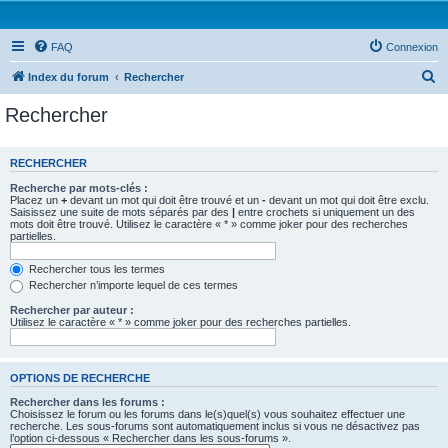
FAQ
Connexion
R
Index du forum
Rechercher
e
Rechercher
c
h
RECHERCHER
e
Recherche par mots-clés :
r
Placez un
+
devant un mot qui doit être trouvé et un
-
devant un mot qui doit être exclu.
Saisissez une suite de mots séparés par des
|
entre crochets si uniquement un des
c
mots doit être trouvé. Utilisez le caractère « * » comme joker pour des recherches
partielles.
h
e
Rechercher tous les termes
Rechercher n’importe lequel de ces termes
r
Rechercher par auteur :
Utilisez le caractère « * » comme joker pour des recherches partielles.
OPTIONS DE RECHERCHE
Rechercher dans les forums :
Choisissez le forum ou les forums dans le(s)quel(s) vous souhaitez effectuer une
recherche. Les sous-forums sont automatiquement inclus si vous ne désactivez pas
l’option ci-dessous « Rechercher dans les sous-forums ».