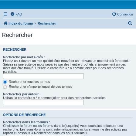
FAQ
Connexion
R
Index du forum
Rechercher
e
Rechercher
c
h
RECHERCHER
e
Recherche par mots-clés :
r
Placez un
+
devant un mot qui doit être trouvé et un
-
devant un mot qui doit être exclu.
Saisissez une suite de mots séparés par des
|
entre crochets si uniquement un des
c
mots doit être trouvé. Utilisez le caractère « * » comme joker pour des recherches
partielles.
h
e
Rechercher tous les termes
Rechercher n’importe lequel de ces termes
r
Rechercher par auteur :
Utilisez le caractère « * » comme joker pour des recherches partielles.
OPTIONS DE RECHERCHE
Rechercher dans les forums :
Choisissez le forum ou les forums dans le(s)quel(s) vous souhaitez effectuer une
recherche. Les sous-forums sont automatiquement inclus si vous ne désactivez pas
l’option ci-dessous « Rechercher dans les sous-forums ».