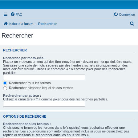
FAQ
Connexion
R
Index du forum
Rechercher
e
Rechercher
c
h
RECHERCHER
e
Recherche par mots-clés :
r
Placez un
+
devant un mot qui doit être trouvé et un
-
devant un mot qui doit être exclu.
Saisissez une suite de mots séparés par des
|
entre crochets si uniquement un des
c
mots doit être trouvé. Utilisez le caractère « * » comme joker pour des recherches
partielles.
h
e
Rechercher tous les termes
Rechercher n’importe lequel de ces termes
r
Rechercher par auteur :
Utilisez le caractère « * » comme joker pour des recherches partielles.
OPTIONS DE RECHERCHE
Rechercher dans les forums :
Choisissez le forum ou les forums dans le(s)quel(s) vous souhaitez effectuer une
recherche. Les sous-forums sont automatiquement inclus si vous ne désactivez pas
l’option ci-dessous « Rechercher dans les sous-forums ».