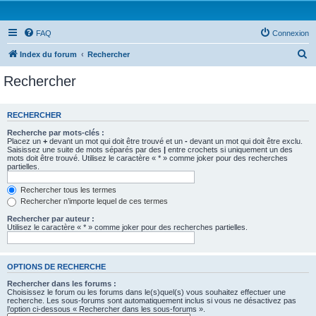
FAQ
Connexion
R
Index du forum
Rechercher
e
Rechercher
c
h
RECHERCHER
e
Recherche par mots-clés :
r
Placez un
+
devant un mot qui doit être trouvé et un
-
devant un mot qui doit être exclu.
Saisissez une suite de mots séparés par des
|
entre crochets si uniquement un des
c
mots doit être trouvé. Utilisez le caractère « * » comme joker pour des recherches
partielles.
h
e
Rechercher tous les termes
Rechercher n’importe lequel de ces termes
r
Rechercher par auteur :
Utilisez le caractère « * » comme joker pour des recherches partielles.
OPTIONS DE RECHERCHE
Rechercher dans les forums :
Choisissez le forum ou les forums dans le(s)quel(s) vous souhaitez effectuer une
recherche. Les sous-forums sont automatiquement inclus si vous ne désactivez pas
l’option ci-dessous « Rechercher dans les sous-forums ».